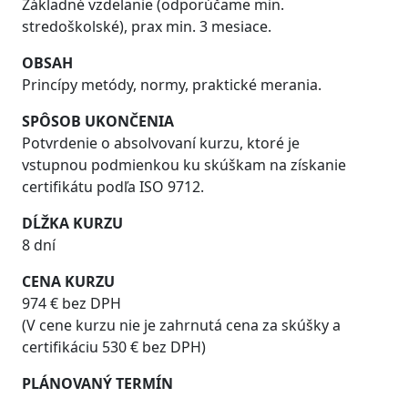
Základné vzdelanie (odporúčame min.
stredoškolské), prax min. 3 mesiace.
OBSAH
Princípy metódy, normy, praktické merania.
SPÔSOB UKONČENIA
Potvrdenie o absolvovaní kurzu, ktoré je
vstupnou podmienkou ku skúškam na získanie
certifikátu podľa ISO 9712.
DĹŽKA KURZU
8 dní
CENA KURZU
974 € bez DPH
(V cene kurzu nie je zahrnutá cena za skúšky a
certifikáciu 530 € bez DPH)
PLÁNOVANÝ TERMÍN