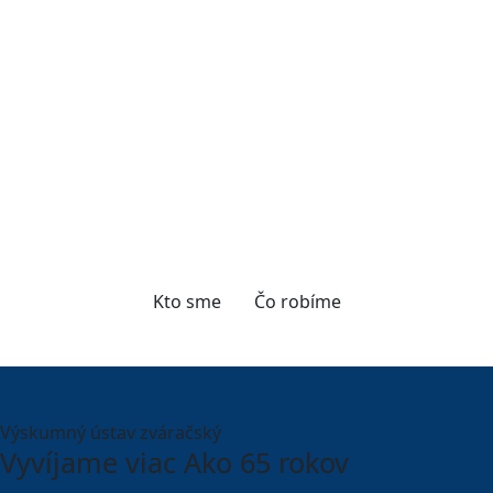
Projekty
Priemyselný výskum a
experimentálny vývoj
Kto sme
Čo robíme
Výskumný ústav zváračský
Vyvíjame viac Ako 65 rokov