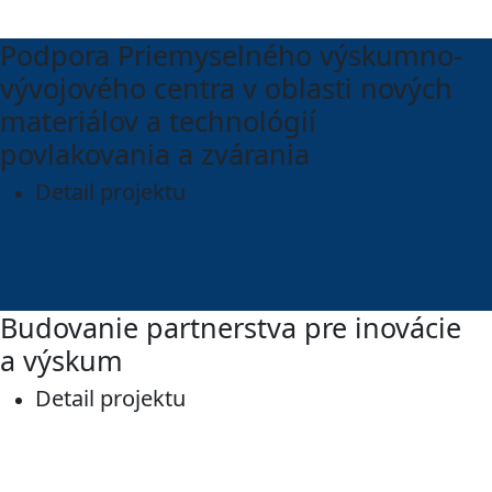
Podpora Priemyselného výskumno-
vývojového centra v oblasti nových
materiálov a technológií
povlakovania a zvárania
Detail projektu
Budovanie partnerstva pre inovácie
a výskum
Detail projektu