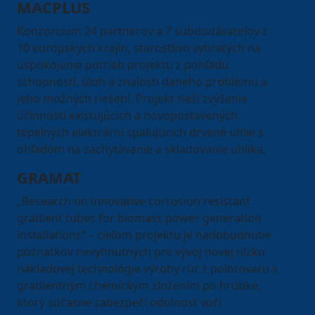
MACPLUS
Konzorcium 24 partnerov a 7 subdodávateľov z
10 európskych krajín, starostlivo vybratých na
uspokojenie potrieb projektu z pohľadu
schopností, úloh a znalosti daného problému a
jeho možných riešení. Projekt rieši zvýšenie
účinnosti existujúcich a novopostavených
tepelných elektrární spaľujúcich drvené uhlie s
ohľadom na zachytávanie a skladovanie uhlíka.
GRAMAT
„Research on innovative corrosion resistant
gradient tubes for biomass power generation
installations“ – cieľom projektu je nadobudnutie
poznatkov nevyhnutných pre vývoj novej nízko
nákladovej technológie výroby rúr z polotovaru s
gradientným chemickým zložením po hrúbke,
ktorý súčasne zabezpečí odolnosť voči