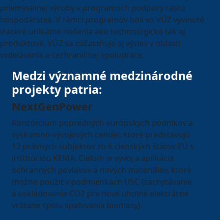
priemyselnej výroby v programoch podpory rastu
hospodárstva. V rámci programov boli vo VÚZ vyvinuté
viaceré unikátne riešenia ako technologické tak aj
produktové. VÚZ sa zúčastňuje aj výziev v oblasti
vzdelávania a cezhraničnej spolupráce.
Medzi významné medzinárodné
projekty patria:
NextGenPower
Konzorcium popredných európskych podnikov a
výskumno-vývojových centier, ktoré predstavujú
12 právnych subjektov zo 6 clenských štátov EÚ s
inštitúciou KEMA. Cieľom je vývoj a aplikácia
ochranných povlakov a nových materiálov, ktoré
možno použiť v podmienkach USC (zachytávanie
a uskladovanie CO2 pre nové uholné elektrárne
vrátane spolu spaľovania biomasy).