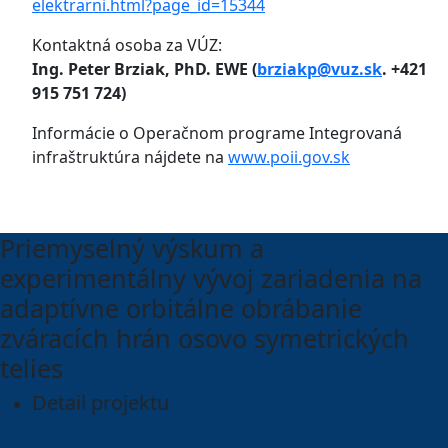
elektrarni.html?page_id=15344
Kontaktná osoba za VÚZ:
Ing. Peter Brziak, PhD. EWE (
brziakp@vuz.sk
. +421
915 751 724)
Informácie o Operačnom programe Integrovaná
infraštruktúra nájdete na
www.poii.gov.sk
Priemyselný výskum a
experimentálny vývoj zariadenia na
adaptívne orbitálne obrábanie
zváracích hrán osovo symetrických
telies
Detail projektu