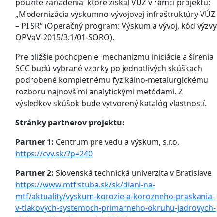
použité zariadenia ktoré získal VÚZ v rámci projektu:
„Modernizácia výskumno-vývojovej infraštruktúry VÚZ
– PI SR“ (Operačný program: Výskum a vývoj, kód výzvy
OPVaV-2015/3.1/01-SORO).
Pre bližšie pochopenie mechanizmu iniciácie a šírenia
SCC budú vybrané vzorky po jednotlivých skúškach
podrobené kompletnému fyzikálno-metalurgickému
rozboru najnovšími analytickými metódami. Z
výsledkov skúšok bude vytvorený katalóg vlastností.
Stránky partnerov projektu:
Partner 1:
Centrum pre vedu a výskum, s.r.o.
https://cvv.sk/?p=240
Partner 2:
Slovenská technická univerzita v Bratislave
https://www.mtf.stuba.sk/sk/diani-na-
mtf/aktuality/vyskum-korozie-a-korozneho-praskania-
v-tlakovych-systemoch-primarneho-okruhu-jadrovych-