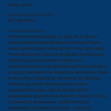
Nové mesto
Výška poskytnutého NFP:
837 149,57 Eur
Hlavný cieľ projektu:
Hlavným cieľom projektu je výskum a vývoj v
oblasti adaptívneho obrábania zváracích hrán
osovo symetrických telies (rúry/rúrky, nátrubky).
Prostredníctvom inovácie produktu dosiahnutej
realizáciou priemyselného výskumu a
experimentálneho vývoja bude vyvinutý unikátny
produkt: zariadenie na adaptívne obrábanie, ktoré
bude počítať trajektóriu obrábania na základe
reálnych geometrických pomerov osovo
symetrických telies. Tým bude docielená
požadovaná geometrická stabilita zváracích hrán,
čo povedie k zásadnému zvýšeniu kvality
následného výrobného procesu – zvárania.