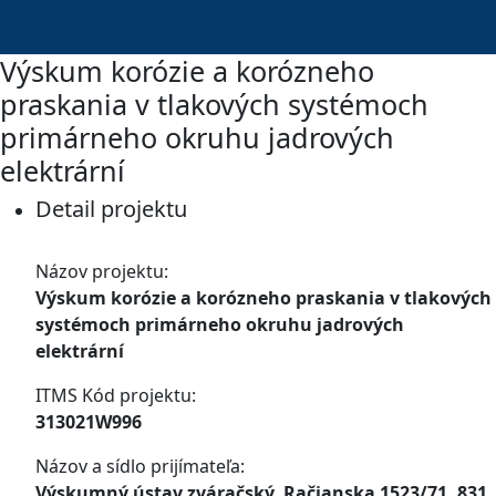
Výskum korózie a korózneho
praskania v tlakových systémoch
primárneho okruhu jadrových
elektrární
Detail projektu
Názov projektu:
Výskum korózie a korózneho praskania v tlakových
systémoch primárneho okruhu jadrových
elektrární
ITMS Kód projektu:
313021W996
Názov a sídlo prijímateľa:
Výskumný ústav zváračský, Račianska 1523/71, 831