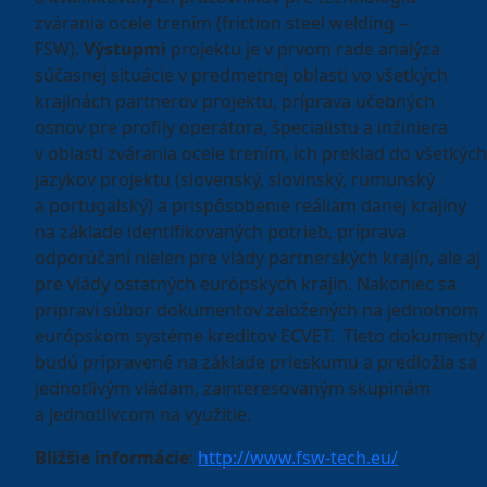
zvárania ocele trením (friction steel welding –
FSW).
Výstupmi
projektu je v prvom rade analýza
súčasnej situácie v predmetnej oblasti vo všetkých
krajinách partnerov projektu, príprava učebných
osnov pre profily operátora, špecialistu a inžiniera
v oblasti zvárania ocele trením, ich preklad do všetkých
jazykov projektu (slovenský, slovinský, rumunský
a portugalský) a prispôsobenie reáliám danej krajiny
na základe identifikovaných potrieb, príprava
odporúčaní nielen pre vlády partnerských krajín, ale aj
pre vlády ostatných európskych krajín. Nakoniec sa
pripraví súbor dokumentov založených na jednotnom
európskom systéme kreditov ECVET. Tieto dokumenty
budú pripravené na základe prieskumu a predložia sa
jednotlivým vládam, zainteresovaným skupinám
a jednotlivcom na využitie.
Bližšie informácie
:
http://www.fsw-tech.eu/