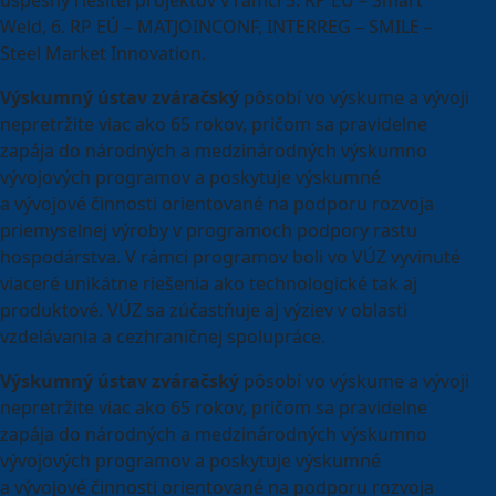
úspešný riešiteľ projektov v rámci 5. RP EÚ – Smart
Weld, 6. RP EÚ – MATJOINCONF, INTERREG – SMILE –
Steel Market Innovation.
Výskumný ústav zváračský
pôsobí vo výskume a vývoji
nepretržite viac ako 65 rokov, pričom sa pravidelne
zapája do národných a medzinárodných výskumno
vývojových programov a poskytuje výskumné
a vývojové činnosti orientované na podporu rozvoja
priemyselnej výroby v programoch podpory rastu
hospodárstva. V rámci programov boli vo VÚZ vyvinuté
viaceré unikátne riešenia ako technologické tak aj
produktové. VÚZ sa zúčastňuje aj výziev v oblasti
vzdelávania a cezhraničnej spolupráce.
Výskumný ústav zváračský
pôsobí vo výskume a vývoji
nepretržite viac ako 65 rokov, pričom sa pravidelne
zapája do národných a medzinárodných výskumno
vývojových programov a poskytuje výskumné
a vývojové činnosti orientované na podporu rozvoja