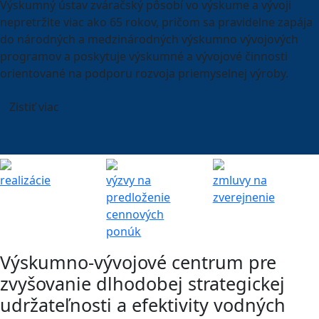
Výskumný ústav zváračský pôsobí vo výskume a vývoji
nepretržite viac ako 65 rokov, pričom sa pravidelne zapája
do národných a medzinárodných výskumno vývojových
programov a poskytuje výskumné a vývojové činnosti
orientované na podporu rozvoja priemyselnej výroby.
Zistiť viac
realizácie
výzvy na
zmluvy na
predloženie
zverejnenie
cennových
ponúk
Výskumno-vývojové centrum pre
zvyšovanie dlhodobej strategickej
udržateľnosti a efektivity vodných