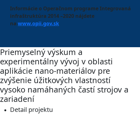
Informácie o Operačnom programe Integrovaná
infraštruktúra 2014 –2020 nájdete
na
www.opii.gov.sk
Priemyselný výskum a
experimentálny vývoj v oblasti
aplikácie nano-materiálov pre
zvýšenie úžitkových vlastností
vysoko namáhaných častí strojov a
zariadení
Detail projektu