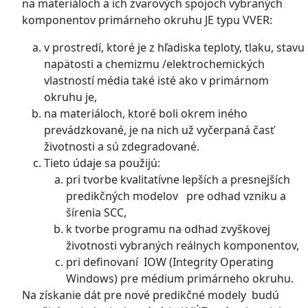
na materiáloch a ich zvarových spojoch vybraných
komponentov primárneho okruhu JE typu VVER:
v prostredí, ktoré je z hľadiska teploty, tlaku, stavu
napätosti a chemizmu /elektrochemických
vlastností média také isté ako v primárnom
okruhu je,
na materiáloch, ktoré boli okrem iného
prevádzkované, je na nich už vyčerpaná časť
životnosti a sú zdegradované.
Tieto údaje sa použijú:
pri tvorbe kvalitatívne lepších a presnejších
predikčných modelov pre odhad vzniku a
šírenia SCC,
k tvorbe programu na odhad zvyškovej
životnosti vybraných reálnych komponentov,
pri definovaní IOW (Integrity Operating
Windows) pre médium primárneho okruhu.
Na získanie dát pre nové predikčné modely budú