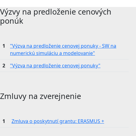
Výzvy na predloženie cenových
ponúk
1
"Výzva na predloženie cenovej ponuky - SW na
numerickú simuláciu a modelovanie"
2
"Výzva na predloženie cenovej ponuky"
Zmluvy na zverejnenie
1
Zmluva o poskytnutí grantu: ERASMUS +