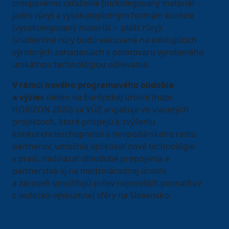
creepovému zaťaženie (nízkolegovaný materiál –
jadro rúry) a vysokoteplotným formám korózie
(vysokolegovaný materiál – plášť rúry).
Gradientné rúry budú valcované na existujúcich
výrobných zariadeniach z polotovaru vyrobeného
unikátnou technológiou odlievania.
V rámci nového programového obdobia
a výziev
nielen na Európskej úrovni (napr.
HORIZON 2020) sa VÚZ angažuje vo viacerých
projektoch, ktoré prispejú k zvýšeniu
konkurencieschopnosti a hospodárskeho rastu
partnerov, umožnia aplikovať nové technológie
v praxi, nadviazať dlhodobé prepojenia a
partnerstvá aj na medzinárodnej úrovni
a zároveň umožňujú prílev najnovších poznatkov
z vedecko-výskumnej sféry na Slovensko.