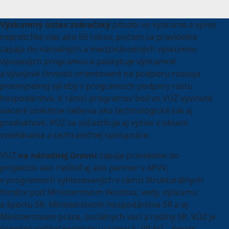
Výskumný ústav zváračský
pôsobí vo výskume a vývoji
nepretržite viac ako 65 rokov, pričom sa pravidelne
zapája do národných a medzinárodných výskumno
vývojových programov a poskytuje výskumné
a vývojové činnosti orientované na podporu rozvoja
priemyselnej výroby v programoch podpory rastu
hospodárstva. V rámci programov boli vo VÚZ vyvinuté
viaceré unikátne riešenia ako technologické tak aj
produktové. VÚZ sa zúčastňuje aj výziev v oblasti
vzdelávania a cezhraničnej spolupráce.
VÚZ
na národnej úrovni
zapája pravidelne do
projektov ako riešiteľ aj ako partner v APVV,
v programoch vyhlasovaných v rámci štrukturálnych
fondov pod Ministerstvom školstva, vedy, výskumu
a športu SR, Ministerstvom hospodárstva SR a aj
Ministerstvom práce, sociálnych vecí a rodiny SR. VÚZ je