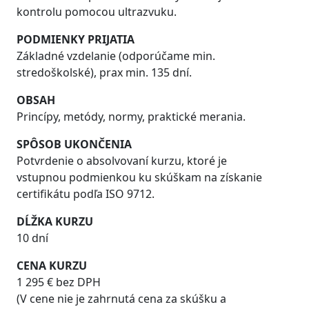
kontrolu pomocou ultrazvuku.
PODMIENKY PRIJATIA
Základné vzdelanie (odporúčame min.
stredoškolské), prax min. 135 dní.
OBSAH
Princípy, metódy, normy, praktické merania.
SPÔSOB UKONČENIA
Potvrdenie o absolvovaní kurzu, ktoré je
vstupnou podmienkou ku skúškam na získanie
certifikátu podľa ISO 9712.
DĹŽKA K
URZU
10 dní
CENA KURZU
1 295 € bez DPH
(V cene nie je zahrnutá cena za skúšku a