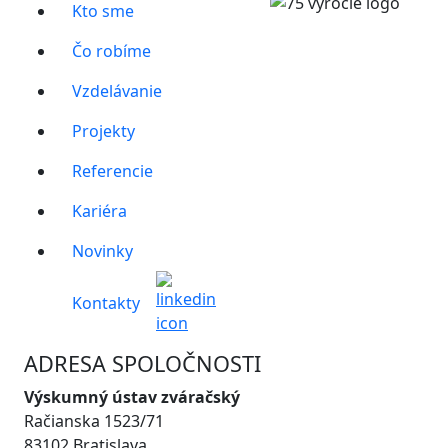
Kto sme
Čo robíme
Vzdelávanie
Projekty
Referencie
Kariéra
Novinky
Kontakty
ADRESA SPOLOČNOSTI
Výskumný ústav zváračský
Račianska 1523/71
83102 Bratislava