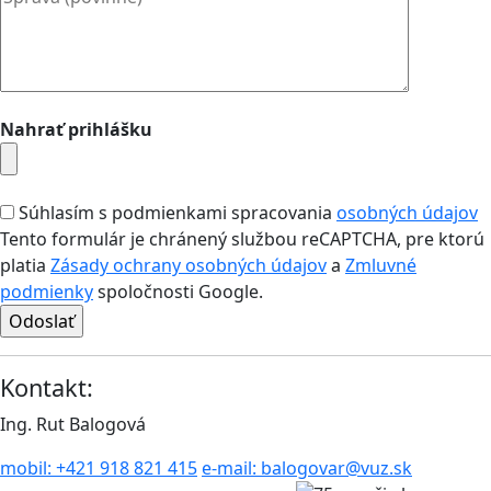
Nahrať prihlášku
Súhlasím s podmienkami spracovania
osobných údajov
Tento formulár je chránený službou reCAPTCHA, pre ktorú
platia
Zásady ochrany osobných údajov
a
Zmluvné
podmienky
spoločnosti Google.
Kontakt:
Ing. Rut Balogová
mobil:
+421 918 821 415
e-mail:
balogovar@vuz.sk